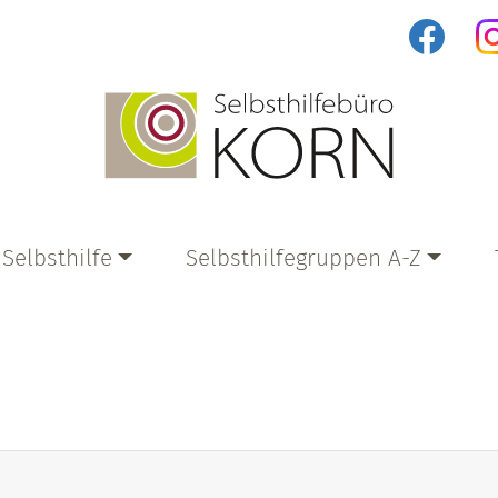
f
fessionelle Hilfsangebote
Selbsthilfe
Selbsthilfegruppen A-Z
 Korn
Warum Selbsthilfe?
Selbsthilfegruppe suchen
Warum eine Selbsthilfegruppe?
Selbsthilfegruppe gründen
Fragen & Antworten
Gruppen in Gründung
Weitere Informationen
Pinnwand