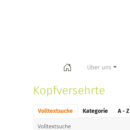
Selbsthilfebüro KORN e. V.
Informationen über Selbsthilfe und pro
Über uns
Selbsthilfebüro
Kopfversehrte
Unser Team
Unser Vorstand
Volltextsuche
Kategorie
A - Z
Kooperationen
Volltextsuche