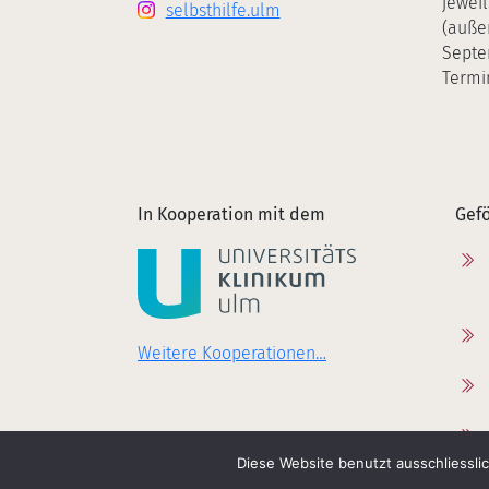
jewei
selbsthilfe.ulm
(auße
Septe
Termi
In Kooperation mit dem
Gefö
Weitere Kooperationen…
Diese Website benutzt ausschliessli