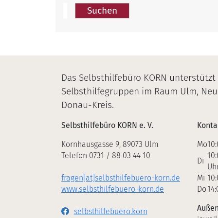
Suchen
Unsere Mitglied
Kontakt
Das Selbsthilfebüro KORN unterstützt
Selbsthilfegruppen im Raum Ulm, Ne
Donau-Kreis.
Selbsthilfebüro KORN e. V.
Konta
Kornhausgasse 9, 89073 Ulm
Mo
10:
Telefon 0731 / 88 03 44 10
10:
Di
Uh
fragen[at]selbsthilfebuero-korn.de
Mi
10:
www.selbsthilfebuero-korn.de
Do
14:
Außen
selbsthilfebuero.korn