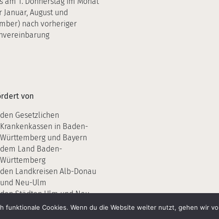
ls am 1. Donnerstag im Monat
r Januar, August und
mber) nach vorheriger
nvereinbarung
rdert von
den Gesetzlichen
Krankenkassen in Baden-
Württemberg und Bayern
dem Land Baden-
Württemberg
den Landkreisen Alb-Donau
und Neu-Ulm
den Städten Ulm und Neu-
Ulm
ch funktionale Cookies. Wenn du die Website weiter nutzt, gehen wir v