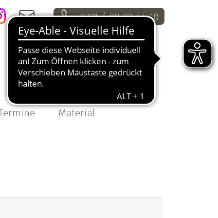
0731 / 88 03 44 10
i
m
Termine
Material