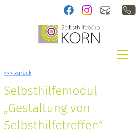
f
i
m
Selbsthilfebüro KORN e. V.
Informationen über Selbsthilfe und professionelle
Hilfsangebote
<<< zurück
Selbsthilfemodul
„Gestaltung von
Selbsthilfetreffen“