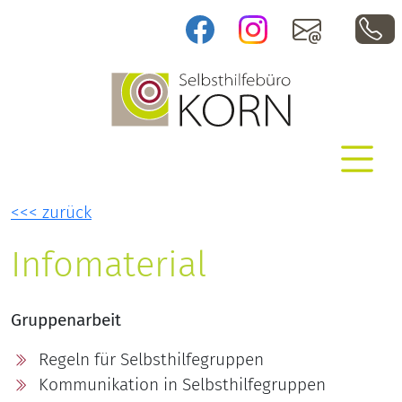
f
i
m
Selbsthilfebüro KORN e. V.
Informationen über Selbsthilfe und professionelle
Hilfsangebote
<<< zurück
Infomaterial
Gruppenarbeit
Regeln für Selbsthilfegruppen
Kommunikation in Selbsthilfegruppen