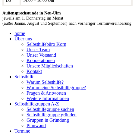
Do
14:00 – 16:00 Uhr
Außensprechstunde in Neu-Ulm
jeweils am 1. Donnerstag im Monat
(außer Januar, August und September) nach vorheriger Terminvereinbarung
home
Über uns
Selbsthilfebüro Korn
Unser Team
Unser Vorstand
Kooperationen
Unsere Mitgliedschaften
Kontakt
Selbsthilfe
Warum Selbsthilfe?
Warum eine Selbsthilfegruppe?
Fragen & Antworten
Weitere Informationen
Selbsthilfegruppen A-Z
Selbsthilfegruppe suchen
Selbsthilfegruppe gründen
Gruppen in Gründung
Pinnwand
Termine