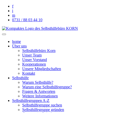
f
i
m
0731 / 88 03 44 10
Selbsthilfebüro KORN e. V.
Informationen über Selbsthilfe und professionelle Hilfsangebote
home
Über uns
Selbsthilfebüro Korn
Unser Team
Unser Vorstand
Kooperationen
Unsere Mitgliedschaften
Kontakt
Selbsthilfe
Warum Selbsthilfe?
Warum eine Selbsthilfegruppe?
Fragen & Antworten
Weitere Informationen
Selbsthilfegruppen A-Z
Selbsthilfegruppe suchen
Selbsthilfegruppe gründen