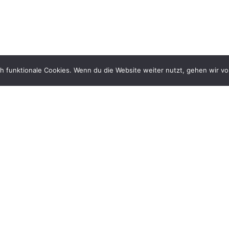
ch funktionale Cookies. Wenn du die Website weiter nutzt, gehen wir v
 und berät
u-Ulm und dem Alb-
ktzeiten
00 – 12:00 Uhr
00 – 12:00 Uhr + 14:00 – 16:00
r
00 – 12:00 Uhr
00 – 16:00 Uhr