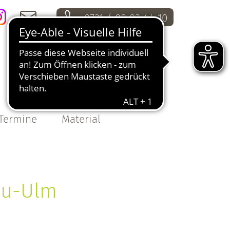
0731 / 88 03 44 10
i
m
Termine
Material
eu-Ulm