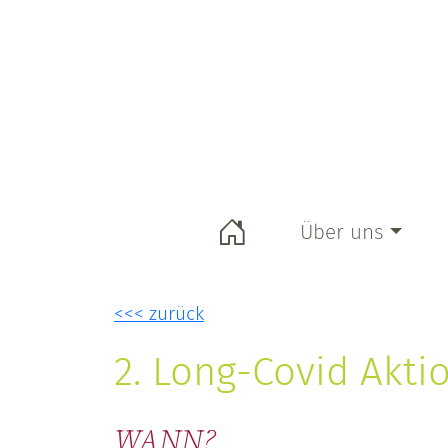
Selbsthilfebüro KORN e. V.
Informationen über Selbsthilfe und pro
Über uns
Selbsthilfebüro
<<< zurück
Unser Team
2. Long-Covid Akt
Unser Vorstand
Kooperationen
WANN?